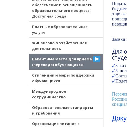
Подать 
обеспечение и оснащенность
бюджет
образовательного процесса.
задолж
Доступная среда
привед
незащи
Платные образовательные
услуги
Заявки 
Финансово-хозяйственная
деятельность
Для 
студ
Вакантные места для приема
(перевода) обучающихся
🗸
Заказ
🗸
Запол
Стипендии и меры поддержки
🗸
Согла
обучающихся
🗸
Подат
Международное
Перече
сотрудничество
Россий
специал
Образовательные стандарты
и требования
Доку
Организация питания в