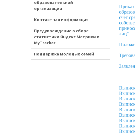
образовательной
Приказ 
организации
образов
счет ср
Контактная информация
собстве
принося
Предупреждение о сборе
лиц".
статистики Яндекс Метрики и
MyTracker
Положен
Поддержка молодых семей
Требов
Заявлен
Выписка
Выписка
Выписка
Выписка
Выписка
Выписка
Выписка
Выписка
Выписка