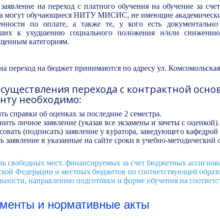
заявление на переход с платного обучения на обучение за сч
а могут обучающиеся НИТУ МИСИС, не имеющие академических
енности по оплате, а также те, у кого есть документально
ших к ухудшению социального положения и/или снижению
щенным категориям.
на переход на бюджет принимаются по адресу ул. Комсомольская, 
осуществления перехода с контрактной осн
енту необходимо:
ать справки об оценках за последние 2 семестра.
нить личное заявление (указав все экзамены и зачеты с оценкой).
совать (подписать) заявление у куратора, заведующего кафедрой
ь заявление в указанные на сайте сроки в учебно-методический от
нь свободных мест, финансируемых за счет бюджетных ассигнов
ской Федерации и местных бюджетов по соответствующей образо
ьности, направлению подготовки и форме обучения на соответ
менты и нормативные акты