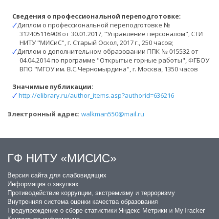
Сведения о профессиональной переподготовке:
🗸
Диплом о профессиональной переподготовке №
312405116908 от 30.01.2017, "Управление персоналом", СТИ
НИТУ "МИСиС", г. Старый Оскол, 2017 г., 250 часов;
🗸
Диплом о дополнительном образовании ППК № 015532 от
04.04.2014 по программе "Открытые горные работы", ФГБОУ
ВПО "МГОУ им. В.С.Черномырдина", г. Москва, 1350 часов
Значимые публикации:
🗸
http://elibrary.ru/author_items.asp?authorid=636216
Электронный адрес:
walkman550@mail.ru
ГФ НИТУ «МИСИС»
​Версия сайта для слабовидящих
Информация о закупках
Противодействие коррупции, экстремизму и терроризму
Внутренняя система оценки качества образования
Предупреждение о сборе статистики Яндекс Метрики и MyTracker