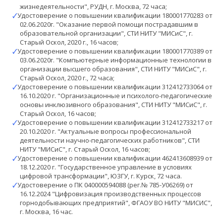
жизнедеятельности", РУДН, г. Москва, 72 часа;
🗸
Удостоверение о повышении квалификации 180001770283 от
02.06.2020г. "Оказание первой помощи пострадавшим в
образовательной организации", СТИ НИТУ "МИСиС", г.
Старый Оскол, 2020 г., 16 часов;
🗸
Удостоверение о повышении квалификации 180001770389 от
03.06.2020г. "Компьютерные информационные технологии в
организации высшего образования", СТИ НИТУ "МИСиС", г.
Старый Оскол, 2020 г., 72 часа;
🗸
Удостоверение о повышении квалификации 312412733064 от
16.10.2020 г. "Организационные и психолого-педагогические
основы инклюзивного образования", СТИ НИТУ "МИСиС", г.
Старый Оскол, 16 часов;
🗸
Удостоверение о повышении квалификации 312412733217 от
20.10.2020 г. "Актуальные вопросы профессиональной
деятельности научно-педагогических работников", СТИ
НИТУ "МИСиС", г. Старый Оскол, 16 часов;
🗸
Удостоверение о повышении квалификации 462413608939 от
18.12.2020 г. "Государственное управление в условиях
цифровой трансформации", ЮЗГУ, г. Курск, 72 часа.
🗸
Удостоверение о ПК 040000594088 (рег.№ 785-У06269) от
16.12.2024 "Цифровизация производственных процессов
горнодобывающих предприятий", ФГАОУ ВО НИТУ "МИСИС",
г. Москва, 16 час.