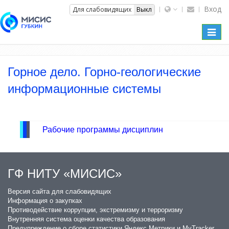
Вход
Вкл
Для слабовидящих
Выкл
Toggl
naviga
Горное дело. Горно-геологические
информационные системы
Рабочие программы дисциплин
ГФ НИТУ «МИСИС»
​Версия сайта для слабовидящих
Информация о закупках
Противодействие коррупции, экстремизму и терроризму
Внутренняя система оценки качества образования
Предупреждение о сборе статистики Яндекс Метрики и MyTracker