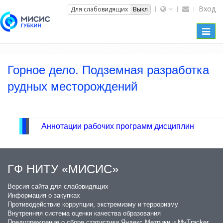
Вход
Вкл
Для слабовидящих
Выкл
Toggl
naviga
Горное дело. Подземная разработка
рудных месторождений
Аннотации рабочих программ дисциплин
ГФ НИТУ «МИСИС»
​Версия сайта для слабовидящих
Информация о закупках
Противодействие коррупции, экстремизму и терроризму
Внутренняя система оценки качества образования
Предупреждение о сборе статистики Яндекс Метрики и MyTracker