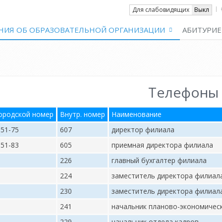
Вкл
Для слабовидящих
Выкл
НИЯ ОБ ОБРАЗОВАТЕЛЬНОЙ ОРГАНИЗАЦИИ
АБИТУРИЕ
Телефоны
ородской номер
Внутр. номер
Наименование
-51-75
607
директор филиала
-51-83
605
приемная директора филиала
226
главный бухгалтер филиала
224
заместитель директора филиал
230
заместитель директора филиал
241
начальник планово-экономичес
229
начальник отдела кадров