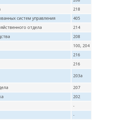
а
218
ованных систем управления
405
зяйственного отдела
214
дства
208
100, 204
216
216
203а
дела
207
ка
202
-
-