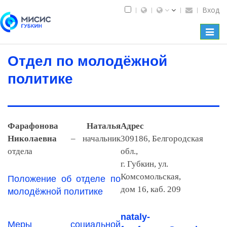
Вход
Toggl
naviga
Отдел по молодёжной
политике
Фарафонова Наталья
Адрес
Николаевна
– начальник
309186, Белгородская
отдела
обл.,
г. Губкин, ул.
Комсомольская,
Положение об отделе по
дом 16, каб. 209
молодёжной политике
nataly-
Меры социальной