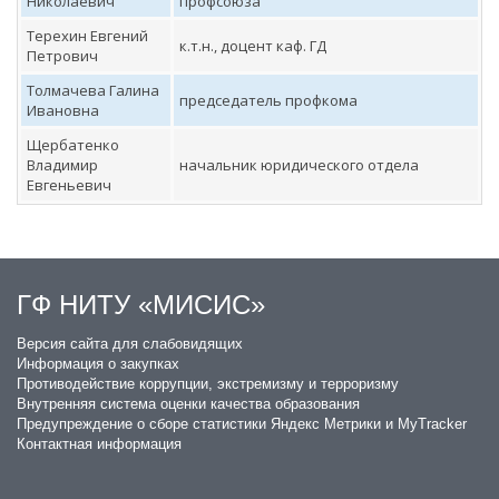
Николаевич
профсоюза
Терехин Евгений
к.т.н., доцент каф. ГД
Петрович
Толмачева Галина
председатель профкома
Ивановна
Щербатенко
Владимир
начальник юридического отдела
Евгеньевич
ГФ НИТУ «МИСИС»
​Версия сайта для слабовидящих
Информация о закупках
Противодействие коррупции, экстремизму и терроризму
Внутренняя система оценки качества образования
Предупреждение о сборе статистики Яндекс Метрики и MyTracker
Контактная информация